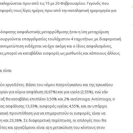
οκληρώνεται πριν από τις 15 με 20 Φεβρουαρίου. Γεγονός που
ισφορές τους λίγες ημέρες πριν από την καταληκτική ημερομηνία για
ρόσφατης ασφαλιστικής μεταρρύθμισης ήταν η ίση μεταχείριση
ιουργούνται επαγγελματίες τουλάχιστον 4 ταχυτήτων, με διαφορετική
ντιμετώπιση ενδέχεται να έχει ακόμη και ο ίδιος ασφαλισμένος,
νες μπορεί να καταβάλλει εισφορές ως μισθωτός και κάποιους άλλους
 είναι:
ύο εργοδότες. Βάσει του νόμου Κατρούγκαλου και της εγκυκλίου
ών για κύρια ασφάλιση (6,67%) και για υγεία (2,55%), ενώ εάν
ξ θα καταβάλει επιπλέον 3,50% και 2% αντίστοιχα. Αντίστοιχα, ο
ας ασφάλισης 13,33%, εισφορές υγείας 4,55%, και αν υπάρχει
σική προϋπόθεση για να επιμεριστούν οι εισφορές, είναι να
 και 23,38%. Σε διαφορετική περίπτωση, οι επιλογές που θα
τες και εργαζόμενοι είναι α) η μετακύλιση του κόστους στον