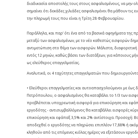
διαδικασία αποστολής τους στους ασφαλισμένους, να μην ολ
σημαίνει ότι δεκάδες χιλιάδες ασφαλισμένοι θα μάθουν τις ε
την πληρωμή τους που είναι η Τρίτη 28 Φεβρουαρίου.
Παράλληλα, και παρ’ ότι ένα από τα βασικά αφηγήματα της π
μεταξύ των ασφαλισμένων, με το νέο καθεστώς εισφορών δημ
αντιμετώπιση στο θέμα των εισφορών. Μάλιστα, διαφορετική α
εντός 12 μηνών, καθώς βάσει των διατάξεων, για κάποιους μή
ως ελεύθερος επαγγελματίας.
Αναλυτικά, οι 4 ταχύτητες επαγγελματιών που δημιουργούνται
• Ελεύθεροι επαγγελματίες και αυτοαπασχολούμενοι με έως δ
Πετρόπουλου, ο ασφαλισμένος θα καταβάλει το 1/3 των εισφορ
προβλέπεται υποχρεωτική εισφορά για επικούρηση και εφάπα
εργοδότης - αντισυμβαλλόμενος θα καταβάλλει εισφορές κύρι
επικούρηση και εφάπαξ 3,5% και 2% αντίστοιχα. Προσοχή: Βα
αποδεχθεί ο εργοδότης να πληρώσει επιπλέον 17,88% ή ακόμη
κληθούν από τις επόμενες κιόλας ημέρες να εξετάσουν εργοδό