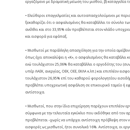
εργαζόμενο με δραματική μείωση του μισθού, β) καταγγελία τ
• Ελεύθεροι επαγγελματίες και αυτοαπασχολούμενοι με περισ
ξεκαθαρίζει ότι ο ασφαλισμένος θα καταβάλλει το σύνολο τω
ανέλθει και στο 33,95% εάν προβλέπεται στον κλάδο υποχρεω
και εισφορά για εφάπαξ.
• Μισθωτοί με παράλληλη απασχόληση για την οποία αμείβοντ
όπως έχει αποκαλύψει η «Κ», ο ασφαλισμένος θα καταβάλει κ
ενώ τουλάχιστον 25,06% θα καταβάλλει ο εργοδότης του (συν
υπέρ ΛΑΕΚ, ανεργίας, ΟΕΚ, ΟΕΕ, ΕΚΛΑ κ.λπ.) και επιπλέον εισ
τουλάχιστον 26,95% επί του καθαρού φορολογητέου εισοδήμ
προβλέπει υποχρεωτική ασφάλιση σε επικουρικό ταμείο ή εφ
αντίστοιχα.
• Μισθωτοί, που στην ίδια επιχείρηση παρέχουν επιπλέον ερ
σύμφωνα με την τελευταία εγκύκλιο που εκδόθηκε από τον 
προβλέπεται –χωρίς να υπάρχει αντίστοιχη πρόβλεψη στον ν
εισφορές ως μισθωτοί, ήτοι συνολικά 16%. Αντίστοιχα, οι ε