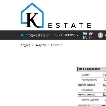
2104808518
info@kestate.gr
ΕΛ
EN
Αρχική
Ειδήσεις
Εργασία