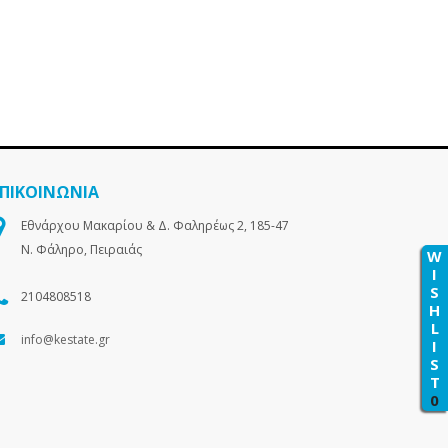
ΕΠΙΚΟΙΝΩΝΙΑ
Εθνάρχου Μακαρίου & Δ. Φαληρέως 2, 185-47
Ν. Φάληρο, Πειραιάς
W
I
S
2104808518
H
L
info@kestate.gr
I
S
T
0