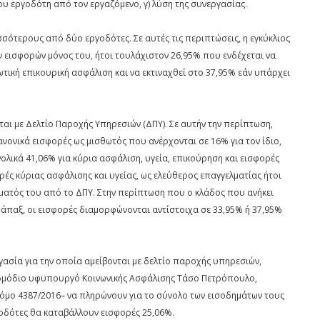
ου εργοδότη από τον εργαζόμενο, γ) λύση της συνεργασίας.
σότερους από δύο εργοδότες. Σε αυτές τις περιπτώσεις, η εγκύκλιος
ν εισφορών μόνος του, ήτοι τουλάχιστον 26,95% που ενδέχεται να
τική επικουρική ασφάλιση και να εκτιναχθεί στο 37,95% εάν υπάρχει
αι με Δελτίο Παροχής Υπηρεσιών (ΔΠΥ). Σε αυτήν την περίπτωση,
ανονικά εισφορές ως μισθωτός που ανέρχονται σε 16% για τον ίδιο,
ολικά 41,06% για κύρια ασφάλιση, υγεία, επικούρηση και εισφορές
φορές κύριας ασφάλισης και υγείας, ως ελεύθερος επαγγελματίας ήτοι
ατός του από το ΔΠΥ. Στην περίπτωση που ο κλάδος που ανήκει
άπαξ, οι εισφορές διαμορφώνονται αντίστοιχα σε 33,95% ή 37,95%
γασία για την οποία αμείβονται με δελτίο παροχής υπηρεσιών,
αρμόδιο υφυπουργό Κοινωνικής Ασφάλισης Τάσο Πετρόπουλο,
όμο 4387/2016– να πληρώνουν για το σύνολο των εισοδημάτων τους
ργοδότες θα καταβάλλουν εισφορές 25,06%.