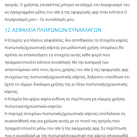
αγοράς. Ο χρήστης επισκέπτης μπορεί να ελέγχει τον λογαριασμό του
ως εγγεγραμμένο μέλος του site ή της εφαρμογής app στην ενότητα Ο
Λογαριασμός μου – Οι συναλλαγές μου.
12. ΑΣΦΑΛΕΙΑ ΠΛΗΡΩΜΩΝ/ΣΥΝΑΛΛΑΓΩΝ
Η Εταιρία, για λόγους ασφαλείας, δεν αποθηκεύει τα στοιχεία καμίας
πιστωτικής/χρεωστικής κάρτας για μελλοντική χρήση, επομένως θα
πρέπει να επανεισάγετε τα στοιχεία αυτής κάθε φορά που
πραγματοποιείτε κάποια συναλλαγή. Με την εισαγωγή των
απαιτούμενων από τους όρους χρήσης του site ή της εφαρμογής app
στοιχείων της πιστωτικής/χρεωστικής κάρτας, δηλώνετε υπεύθυνα ότι
έχετε το νόμιμο δικαίωμα χρήσης της εν λόγω πιστωτικής/χρεωστικής
κάρτας.
Η Εταιρία δεν φέρει καμία ευθύνη σε περίπτωση μη νόμιμης χρήσης
πιστωτικών/χρεωστικών καρτών.
Η παροχή στοιχείων πιστωτικής/χρεωστικής κάρτας υποδηλώνει τη
συγκατάθεσή σας για χρέωση αυτής με το ποσό της αγοράς που
πραγματοποιείτε μέσω του site ή της εφαρμογής app. Σε περίπτωση
που η συναλλαγή με την πιστωτική/χρεωστική σας κάρτα απορριφθεί