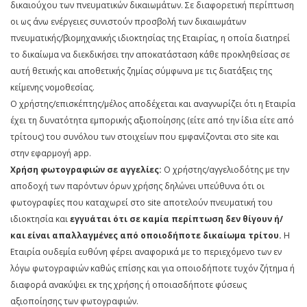
δικαιούχου των πνευματικών δικαιωμάτων. Σε διαφορετική περίπτωση
οι ως άνω ενέργειες συνιστούν προσβολή των δικαιωμάτων
πνευματικής/βιομηχανικής ιδιοκτησίας της Εταιρίας, η οποία διατηρεί
το δικαίωμα να διεκδικήσει την αποκατάσταση κάθε προκληθείσας σε
αυτή θετικής και αποθετικής ζημίας σύμφωνα με τις διατάξεις της
κείμενης νομοθεσίας.
Ο χρήστης/επισκέπτης/μέλος αποδέχεται και αναγνωρίζει ότι η Εταιρία
έχει τη δυνατότητα εμπορικής αξιοποίησης (είτε από την ίδια είτε από
τρίτους) του συνόλου των στοιχείων που εμφανίζονται στο site και
στην εφαρμογή app.
Χρήση φωτογραφιών σε αγγελίες:
Ο χρήστης/αγγελιοδότης με την
αποδοχή των παρόντων όρων χρήσης δηλώνει υπεύθυνα ότι οι
φωτογραφίες που καταχωρεί στο site αποτελούν πνευματική του
ιδιοκτησία και
εγγυάται ότι σε καμία περίπτωση δεν θίγουν ή/
και είναι απαλλαγμένες από οποιοδήποτε δικαίωμα τρίτου.
Η
Εταιρία ουδεμία ευθύνη φέρει αναφορικά με το περιεχόμενο των εν
λόγω φωτογραφιών καθώς επίσης και για οποιοδήποτε τυχόν ζήτημα ή
διαφορά ανακύψει εκ της χρήσης ή οποιασδήποτε φύσεως
αξιοποίησης των φωτογραφιών.