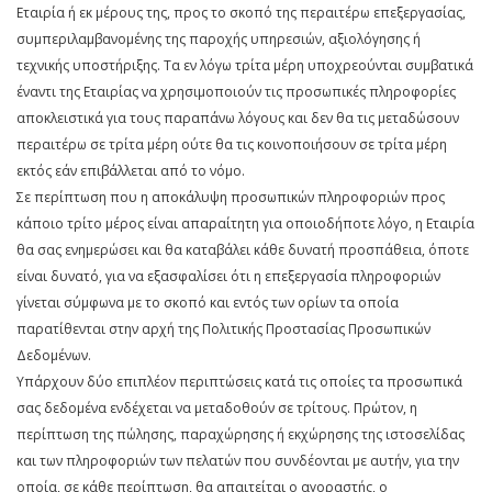
Εταιρία ή εκ μέρους της, προς το σκοπό της περαιτέρω επεξεργασίας,
συμπεριλαμβανομένης της παροχής υπηρεσιών, αξιολόγησης ή
τεχνικής υποστήριξης. Τα εν λόγω τρίτα μέρη υποχρεούνται συμβατικά
έναντι της Εταιρίας να χρησιμοποιούν τις προσωπικές πληροφορίες
αποκλειστικά για τους παραπάνω λόγους και δεν θα τις μεταδώσουν
περαιτέρω σε τρίτα μέρη ούτε θα τις κοινοποιήσουν σε τρίτα μέρη
εκτός εάν επιβάλλεται από το νόμο.
Σε περίπτωση που η αποκάλυψη προσωπικών πληροφοριών προς
κάποιο τρίτο μέρος είναι απαραίτητη για οποιοδήποτε λόγο, η Εταιρία
θα σας ενημερώσει και θα καταβάλει κάθε δυνατή προσπάθεια, όποτε
είναι δυνατό, για να εξασφαλίσει ότι η επεξεργασία πληροφοριών
γίνεται σύμφωνα με το σκοπό και εντός των ορίων τα οποία
παρατίθενται στην αρχή της Πολιτικής Προστασίας Προσωπικών
Δεδομένων.
Υπάρχουν δύο επιπλέον περιπτώσεις κατά τις οποίες τα προσωπικά
σας δεδομένα ενδέχεται να μεταδοθούν σε τρίτους. Πρώτον, η
περίπτωση της πώλησης, παραχώρησης ή εκχώρησης της ιστοσελίδας
και των πληροφοριών των πελατών που συνδέονται με αυτήν, για την
οποία, σε κάθε περίπτωση, θα απαιτείται ο αγοραστής, ο