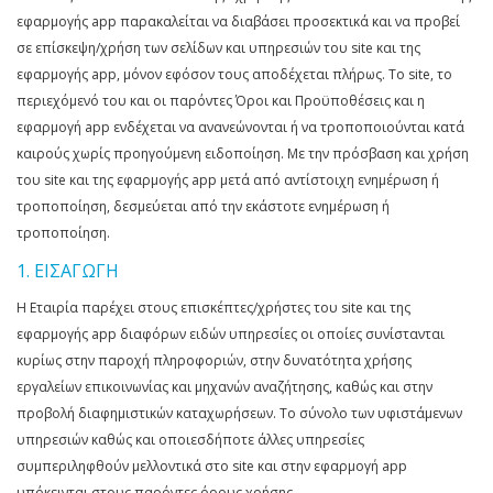
εφαρμογής app παρακαλείται να διαβάσει προσεκτικά και να προβεί
σε επίσκεψη/χρήση των σελίδων και υπηρεσιών του site και της
εφαρμογής app, μόνον εφόσον τους αποδέχεται πλήρως. Το site, το
περιεχόμενό τoυ και οι παρόντες Όροι και Προϋποθέσεις και η
εφαρμογή app ενδέχεται να ανανεώνονται ή να τροποποιούνται κατά
καιρούς χωρίς προηγούμενη ειδοποίηση. Με την πρόσβαση και χρήση
του site και της εφαρμογής app μετά από αντίστοιχη ενημέρωση ή
τροποποίηση, δεσμεύεται από την εκάστοτε ενημέρωση ή
τροποποίηση.
1. ΕΙΣΑΓΩΓΗ
Η Εταιρία παρέχει στους επισκέπτες/χρήστες του site και της
εφαρμογής app διαφόρων ειδών υπηρεσίες οι οποίες συνίστανται
κυρίως στην παροχή πληροφοριών, στην δυνατότητα χρήσης
εργαλείων επικοινωνίας και μηχανών αναζήτησης, καθώς και στην
προβολή διαφημιστικών καταχωρήσεων. Το σύνολο των υφιστάμενων
υπηρεσιών καθώς και οποιεσδήποτε άλλες υπηρεσίες
συμπεριληφθούν μελλοντικά στο site και στην εφαρμογή app
υπόκεινται στους παρόντες όρους χρήσης.