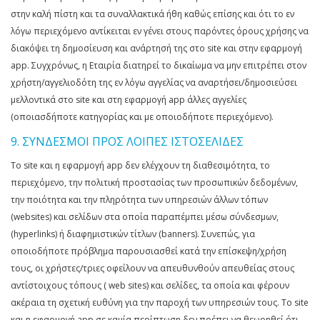
στην καλή πίστη και τα συναλλακτικά ήθη καθώς επίσης και ότι το εν
λόγω περιεχόμενο αντίκειται εν γένει στους παρόντες όρους χρήσης να
διακόψει τη δημοσίευση και ανάρτησή της στο site και στην εφαρμογή
app. Συγχρόνως, η Εταιρία διατηρεί το δικαίωμα να μην επιτρέπει στον
χρήστη/αγγελιοδότη της εν λόγω αγγελίας να αναρτήσει/δημοσιεύσει
μελλοντικά στο site και στη εφαρμογή app άλλες αγγελίες
(οποιασδήποτε κατηγορίας και με οποιοδήποτε περιεχόμενο).
9. ΣΥΝΔΕΣΜΟΙ ΠΡΟΣ ΛΟΙΠΕΣ ΙΣΤΟΣΕΛΙΔΕΣ
Το site και η εφαρμογή app δεν ελέγχουν τη διαθεσιμότητα, το
περιεχόμενο, την πολιτική προστασίας των προσωπικών δεδομένων,
την ποιότητα και την πληρότητα των υπηρεσιών άλλων τόπων
(websites) και σελίδων στα οποία παραπέμπει μέσω σύνδεσμων,
(hyperlinks) ή διαφημιστικών τίτλων (banners). Συνεπώς, για
οποιοδήποτε πρόβλημα παρουσιασθεί κατά την επίσκεψη/χρήση
τους, οι χρήστες/τριες οφείλουν να απευθυνθούν απευθείας στους
αντίστοιχους τόπους ( web sites) και σελίδες, τα οποία και φέρουν
ακέραια τη σχετική ευθύνη για την παροχή των υπηρεσιών τους. Το site
και η εφαρμογή app σε καμία περίπτωση δεν πρέπει να θεωρηθεί ότι