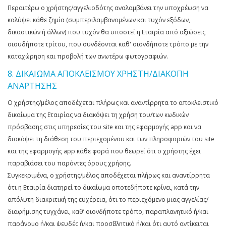
Περαιτέρω ο χρήστης/αγγελιοδότης αναλαμβάνει την υποχρέωση να
καλύψει κάθε ζημία (συμπεριλαμβανομένων και τυχόν εξόδων,
δικαστικών ή άλλων) που τυχόν θα υποστεί η Εταιρία από αξιώσεις
οιουδήποτε τρίτου, που συνδέονται καθ' οιονδήποτε τρόπο με την
καταχώρηση και προβολή των ανωτέρω φωτογραφιών.
8. ΔΙΚΑΙΩΜΑ ΑΠΟΚΛΕΙΣΜΟΥ ΧΡΗΣΤΗ/ΔΙΑΚΟΠΗ
ΑΝΑΡΤΗΣΗΣ
Ο χρήστης/μέλος αποδέχεται πλήρως και αναντίρρητα το αποκλειστικό
δικαίωμα της Εταιρίας να διακόψει τη χρήση του/των κωδικών
πρόσβασης στις υπηρεσίες του site και της εφαρμογής app και να
διακόψει τη διάθεση του περιεχομένου και των πληροφοριών του site
και της εφαρμογής app κάθε φορά που θεωρεί ότι ο χρήστης έχει
παραβιάσει του παρόντες όρους χρήσης.
Συγκεκριμένα, ο χρήστης/μέλος αποδέχεται πλήρως και αναντίρρητα
ότι η Εταιρία διατηρεί το δικαίωμα οποτεδήποτε κρίνει, κατά την
απόλυτη διακριτική της ευχέρεια, ότι το περιεχόμενο μιας αγγελίας/
διαφήμισης τυγχάνει, καθ’ οιονδήποτε τρόπο, παραπλανητικό ή/και
παράνομο ή/και ψευδές ή/και προσβλητικό ή/και ότι αυτό αντίκειται