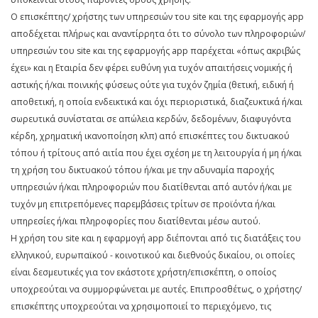
Ο επισκέπτης/ χρήστης των υπηρεσιών του site και της εφαρμογής app
αποδέχεται πλήρως και αναντίρρητα ότι το σύνολο των πληροφοριών/
υπηρεσιών του site και της εφαρμογής app παρέχεται «όπως ακριβώς
έχει» και η Εταιρία δεν φέρει ευθύνη για τυχόν απαιτήσεις νομικής ή
αστικής ή/και ποινικής φύσεως ούτε για τυχόν ζημία (θετική, ειδική ή
αποθετική, η οποία ενδεικτικά και όχι περιοριστικά, διαζευκτικά ή/και
σωρευτικά συνίσταται σε απώλεια κερδών, δεδομένων, διαφυγόντα
κέρδη, χρηματική ικανοποίηση κλπ) από επισκέπτες του δικτυακού
τόπου ή τρίτους από αιτία που έχει σχέση με τη λειτουργία ή μη ή/και
τη χρήση του δικτυακού τόπου ή/και με την αδυναμία παροχής
υπηρεσιών ή/και πληροφοριών που διατίθενται από αυτόν ή/και με
τυχόν μη επιτρεπόμενες παρεμβάσεις τρίτων σε προϊόντα ή/και
υπηρεσίες ή/και πληροφορίες που διατίθενται μέσω αυτού.
Η χρήση του site και η εφαρμογή app διέπονται από τις διατάξεις του
ελληνικού, ευρωπαϊκού - κοινοτικού και διεθνούς δικαίου, οι οποίες
είναι δεσμευτικές για τον εκάστοτε χρήστη/επισκέπτη, ο οποίος
υποχρεούται να συμμορφώνεται με αυτές. Επιπροσθέτως, ο χρήστης/
επισκέπτης υποχρεούται να χρησιμοποιεί το περιεχόμενο, τις