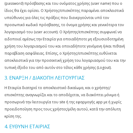
(password) πρόσβασης και του ονόματος χρήσης (user name) που ο
ίδιος θα έχει ορίσει. Ο Χρήστης/επισκέπτης παραμένει αποκλειστικά
υπεύθυνος για όλες τις πράξεις που διενεργούνται υπό τον
προσωπικό κωδικό πρόσβασης, το όνομα χρήσης και γενικότερα τον
λογαριασμό του (user account). Ο Χρήστης/επισκέπτης συμφωνεί να
ειδοποιεί αμέσως την Εταιρία για οποιαδήποτε μη εξουσιοδοτημένη
χρήση του λογαριασμού του και οποιαδήποτε γενόμενη ή/και πιθανή
παραβίαση ασφάλειας. Επίσης, ο Χρήστης/επισκέπτης ευθύνεται
αποκλειστικά για την προσεκτική χρήση του λογαριασμού του και την
τυπική έξοδο του από αυτόν στο τέλος κάθε χρήσης (Logout).
3. ΕΝΑΡΞΗ / ΔΙΑΚΟΠΗ ΛΕΙΤΟΥΡΓΙΑΣ
Η Εταιρία διατηρεί το αποκλειστικό δικαίωμα, και ο χρήστης/
επισκέπτης αναγνωρίζει και το αποδέχεται, να διακόπτει μόνιμα ή
προσωρινά την λειτουργία του site ή της εφαρμογής app με ή χωρίς
προειδοποίηση προς τους χρήστες/μέλη αυτού, κατά την απόλυτη
κρίση της.
4. ΕΥΘΥΝΗ ΕΤΑΙΡΙΑΣ