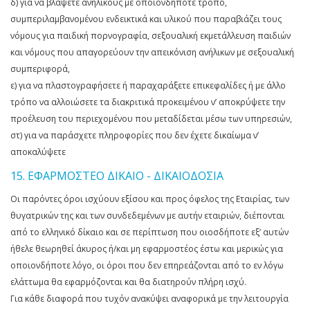
δ) για να βλάψετε ανήλικους με οποιονδήποτε τρόπο,
συμπεριλαμβανομένου ενδεικτικά και υλικού που παραβιάζει τους
νόμους για παιδική πορνογραφία, σεξουαλική εκμετάλλευση παιδιών
και νόμους που απαγορεύουν την απεικόνιση ανήλικων με σεξουαλική
συμπεριφορά,
ε) για να πλαστογραφήσετε ή παραχαράξετε επικεφαλίδες ή με άλλο
τρόπο να αλλοιώσετε τα διακριτικά προκειμένου ν’ αποκρύψετε την
προέλευση του περιεχομένου που μεταδίδεται μέσω των υπηρεσιών,
στ) για να παράσχετε πληροφορίες που δεν έχετε δικαίωμα ν’
αποκαλύψετε
15. ΕΦΑΡΜΟΣΤΕΟ ΔΙΚΑΙΟ - ΔΙΚΑΙΟΔΟΣΙΑ
Οι παρόντες όροι ισχύουν εξίσου και προς όφελος της Εταιρίας, των
θυγατρικών της και των συνδεδεμένων με αυτήν εταιριών, διέπονται
από το ελληνικό δίκαιο και σε περίπτωση που οιοσδήποτε εξ’ αυτών
ήθελε θεωρηθεί άκυρος ή/και μη εφαρμοστέος έστω και μερικώς για
οποιονδήποτε λόγο, οι όροι που δεν επηρεάζονται από το εν λόγω
ελάττωμα θα εφαρμόζονται και θα διατηρούν πλήρη ισχύ.
Για κάθε διαφορά που τυχόν ανακύψει αναφορικά με την λειτουργία