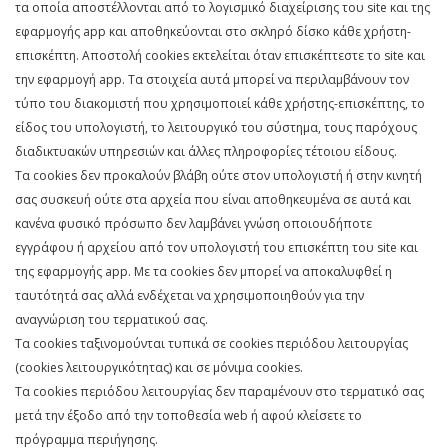
τα οποία αποστέλλονται από το λογισμικό διαχείρισης του site και της
εφαρμογής app και αποθηκεύονται στο σκληρό δίσκο κάθε χρήστη-
επισκέπτη. Αποστολή cookies εκτελείται όταν επισκέπτεστε το site και
την εφαρμογή app. Τα στοιχεία αυτά μπορεί να περιλαμβάνουν τον
τύπο του διακομιστή που χρησιμοποιεί κάθε χρήστης-επισκέπτης, το
είδος του υπολογιστή, το λειτουργικό του σύστημα, τους παρόχους
διαδικτυακών υπηρεσιών και άλλες πληροφορίες τέτοιου είδους.
Τα cookies δεν προκαλούν βλάβη ούτε στον υπολογιστή ή στην κινητή
σας συσκευή ούτε στα αρχεία που είναι αποθηκευμένα σε αυτά και
κανένα φυσικό πρόσωπο δεν λαμβάνει γνώση οποιουδήποτε
εγγράφου ή αρχείου από τον υπολογιστή του επισκέπτη του site και
της εφαρμογής app. Με τα cookies δεν μπορεί να αποκαλυφθεί η
ταυτότητά σας αλλά ενδέχεται να χρησιμοποιηθούν για την
αναγνώριση του τερματικού σας.
Τα cookies ταξινομούνται τυπικά σε cookies περιόδου λειτουργίας
(cookies λειτουργικότητας) και σε μόνιμα cookies.
Τα cookies περιόδου λειτουργίας δεν παραμένουν στο τερματικό σας
μετά την έξοδο από την τοποθεσία web ή αφού κλείσετε το
πρόγραμμα περιήγησης.