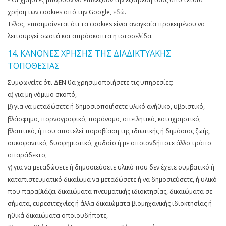
χρήση των cookies από την Google,
εδώ
.
Τέλος, επισημαίνεται ότι τα cookies είναι αναγκαία προκειμένου να
λειτουργεί σωστά και απρόσκοπτα η ιστοσελίδα.
14. ΚΑΝΟΝΕΣ ΧΡΗΣΗΣ ΤΗΣ ΔΙΑΔΙΚΤΥΑΚΗΣ
ΤΟΠΟΘΕΣΙΑΣ
Συμφωνείτε ότι ΔΕΝ θα χρησιμοποιήσετε τις υπηρεσίες:
α) για μη νόμιμο σκοπό,
β) για να μεταδώσετε ή δημοσιοποιήσετε υλικό ανήθικο, υβριστικό,
βλάσφημο, πορνογραφικό, παράνομο, απειλητικό, καταχρηστικό,
βλαπτικό, ή που αποτελεί παραβίαση της ιδιωτικής ή δημόσιας ζωής,
συκοφαντικό, δυσφημιστικό, χυδαίο ή με οποιονδήποτε άλλο τρόπο
απαράδεκτο,
γ) για να μεταδώσετε ή δημοσιεύσετε υλικό που δεν έχετε συμβατικό ή
καταπιστευματικό δικαίωμα να μεταδώσετε ή να δημοσιεύσετε, ή υλικό
που παραβιάζει δικαιώματα πνευματικής ιδιοκτησίας, δικαιώματα σε
σήματα, ευρεσιτεχνίες ή άλλα δικαιώματα βιομηχανικής ιδιοκτησίας ή
ηθικά δικαιώματα οποιουδήποτε,