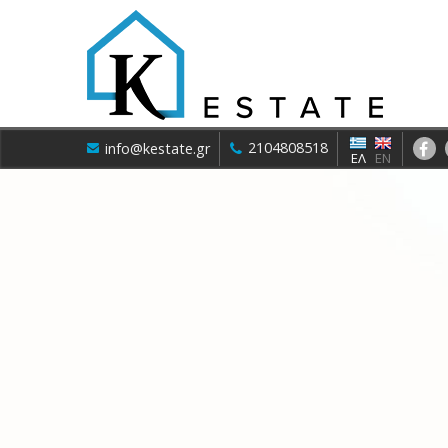
2104808518
info@kestate.gr
ΕΛ
EN