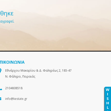
έθηκε
ιαγραφεί.
ΕΠΙΚΟΙΝΩΝΙΑ
Εθνάρχου Μακαρίου & Δ. Φαληρέως 2, 185-47
Ν. Φάληρο, Πειραιάς
2104808518
W
I
S
info@kestate.gr
H
L